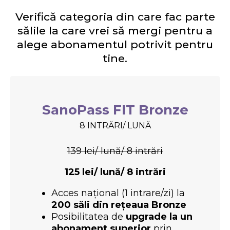
Verifică categoria din care fac parte
sălile la care vrei să mergi pentru a
alege abonamentul potrivit pentru
tine.
SanoPass FIT Bronze
8 INTRĂRI/ LUNĂ
139 lei/ lună/ 8 intrări
125
lei/ lună/ 8 intrări
Acces național (1 intrare/zi) la
200 săli din rețeaua Bronze
Posibilitatea de
upgrade la un
abonament superior
prin