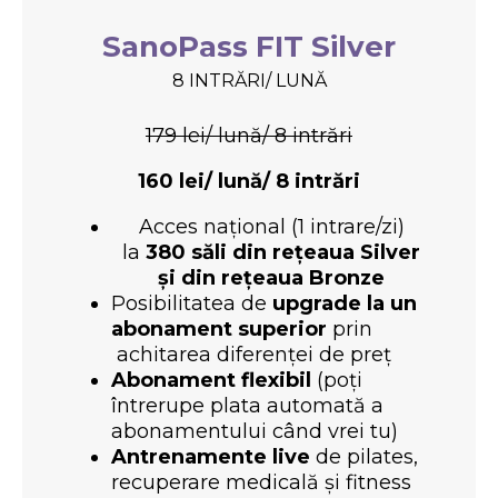
SanoPass FIT Silver
8 INTRĂRI/ LUNĂ
179 lei/ lună/ 8 intrări
160
lei/ lună/ 8 intrări
Acces național (1 intrare/zi)
la
380 săli din rețeaua Silver
și din rețeaua Bronze
Posibilitatea de
upgrade la un
abonament superior
prin
achitarea diferenței de preț
Abonament flexibil
(poți
întrerupe plata automată a
abonamentului când vrei tu)
Antrenamente live
de pilates,
recuperare medicală și fitness