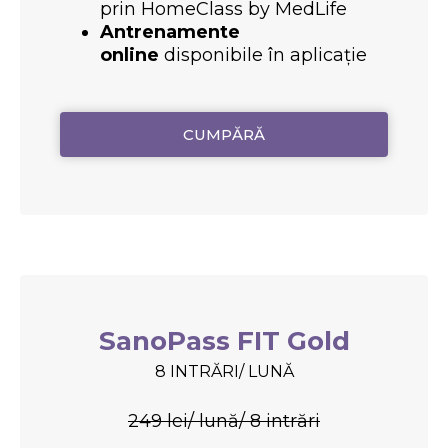
prin HomeClass by MedLife
Antrenamente
online
disponibile în aplicație
CUMPĂRĂ
SanoPass FIT Gold
8 INTRĂRI/ LUNĂ
249 lei/ lună/ 8 intrări