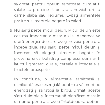
să optați pentru opțiuni sănătoase, cum ar fi
salate cu proteine slabe sau sandwich-uri cu
carne slabă sau legume. Evitați alimentele
prăjite și alimentele bogate în calorii.
Nu săriți peste micul dejun. Micul dejun este
cea mai importantă masă a zilei, deoarece vă
oferă energia de care aveți nevoie pentru a
începe ziua. Nu săriți peste micul dejun și
încercați să alegeți alimente bogate în
proteine și carbohidrați complecși, cum ar fi
iaurtul grecesc, ouăle, cerealele integrale și
fructele proaspete.
În concluzie, o alimentație sănătoasă și
echilibrată este esențială pentru a vă menține
energizați și sănătoși la birou. Urmați aceste
sfaturi simple și încercați să planificați mesele
din timp pentru a avea întotdeauna opțiuni