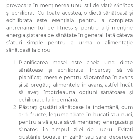
provocare în menținerea unui stil de viață sănătos
și echilibrat. Cu toate acestea, o dietă sănătoasă și
echilibrată este esențială pentru a completa
antrenamentul de fitness și pentru a-ți menține
energia și starea de sănătate în general. Iată câteva
sfaturi simple pentru a urma o alimentație
sănătoasă la birou:
Planificarea mesei este cheia unei diete
sănătoase și echilibrate. Încercați să vă
planificați mesele pentru săptămâna în avans
și să pregătiți alimentele în avans, astfel încât
să aveți întotdeauna opțiuni sănătoase și
echilibrate la îndemână.
Păstrați gustări sănătoase la îndemână, cum
ar fi fructe, legume tăiate în bucăți sau nuci,
pentru a vă ajuta să vă mențineți energizați și
sănătoși în timpul zilei de lucru. Evitați
gustările bogate în zahăr sau sare, deoarece