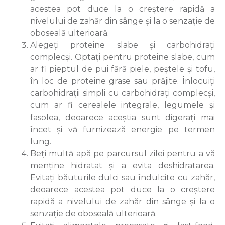
acestea pot duce la o creștere rapidă a
nivelului de zahăr din sânge și la o senzație de
oboseală ulterioară.
Alegeți proteine slabe și carbohidrați
complecși. Optați pentru proteine slabe, cum
ar fi pieptul de pui fără piele, peștele și tofu,
în loc de proteine grase sau prăjite. Înlocuiți
carbohidrații simpli cu carbohidrați complecși,
cum ar fi cerealele integrale, legumele și
fasolea, deoarece aceștia sunt digerați mai
încet și vă furnizează energie pe termen
lung.
Beți multă apă pe parcursul zilei pentru a vă
menține hidratat și a evita deshidratarea.
Evitați băuturile dulci sau îndulcite cu zahăr,
deoarece acestea pot duce la o creștere
rapidă a nivelului de zahăr din sânge și la o
senzație de oboseală ulterioară.