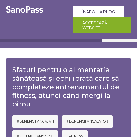
ÎNAPOI LA BLOG
ACCESEAZĂ
WEBSITE
Sfaturi pentru o alimentație
sănătoasă și echilibrată care să
completeze antrenamentul de
fitness, atunci când mergi la
birou
#BENEFICII ANGAJAȚI
#BENEFICII ANGAJATOR
#RETENȚIE ANGAJAȚI
#FITNESS