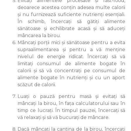
Evitați alimentele procesate și fast-food,
deoarece acestea conțin adesea multe calorii
și nu furnizează suficiente nutrienți esențiali.
În schimb, încercați să gătiți alimente
sănătoase și echilibrate acasă și să aduceți
mâncarea la birou.
Mâncați porții mici și sănătoase pentru a evita
supraalimentarea și pentru a vă menține
nivelul de energie ridicat. Încercați să vă
limitați consumul de alimente bogate în
calorii și să vă concentrați pe consumul de
alimente bogate în nutrienți și cu un aport
scăzut de calorii.
Luați o pauză pentru masă și evitați să
mâncați la birou, în fața calculatorului sau în
timp ce lucrați. În timpul pauzei, încercați să
vă relaxați și să vă bucurați de mâncare.
Dacă mâncați la cantina de la birou, încercați