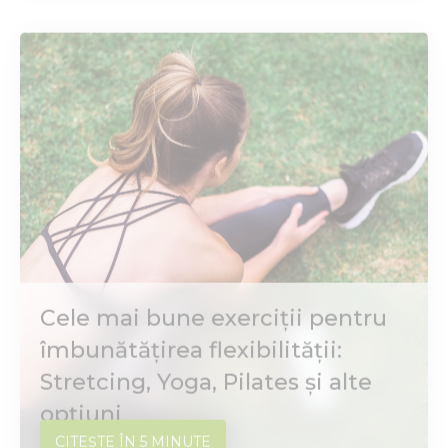
articol, vom explora cele ...
Cele mai bune exerciții pentru
îmbunătățirea flexibilității:
Stretcing, Yoga, Pilates și alte
opțiuni
CITEȘTE ÎN 5 MINUTE
Flexibilitatea este esențială pentru
#FITNESS
#WELLNESS